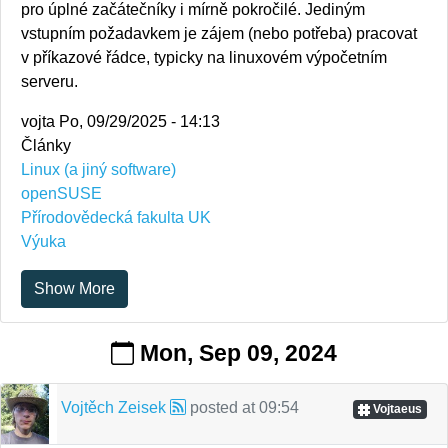
pro úplné začátečníky i mírně pokročilé. Jediným
vstupním požadavkem je zájem (nebo potřeba) pracovat
v příkazové řádce, typicky na linuxovém výpočetním
serveru.
vojta
Po, 09/29/2025 - 14:13
Články
Linux (a jiný software)
openSUSE
Přírodovědecká fakulta UK
Výuka
Show More
Mon, Sep 09, 2024
Vojtěch Zeisek
posted at
09:54
Vojtaeus