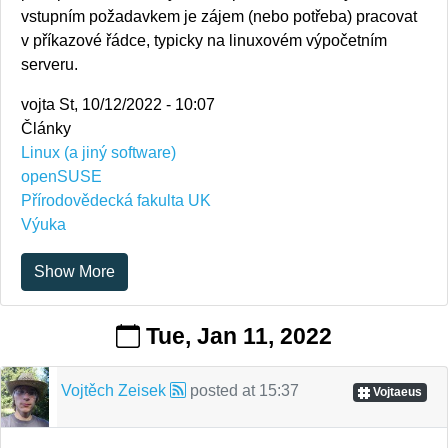
vstupním požadavkem je zájem (nebo potřeba) pracovat
v příkazové řádce, typicky na linuxovém výpočetním
serveru.
vojta
St, 10/12/2022 - 10:07
Články
Linux (a jiný software)
openSUSE
Přírodovědecká fakulta UK
Výuka
Show More
Tue, Jan 11, 2022
Vojtěch Zeisek
posted at
15:37
Vojtaeus