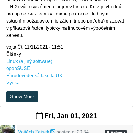
UNIXových systémech, nejen v Linuxu. Kurz je vhodný
pro úplné začátečníky i mírně pokročilé. Jediným
vstupním požadavkem je zájem (nebo potřeba) pracovat
v příkazové řádce, typicky na linuxovém výpočetním
serveru.
vojta
Čt, 11/11/2021 - 11:51
Články
Linux (a jiný software)
openSUSE
Přírodovědecká fakulta UK
Výuka
Show More
Fri, Jan 01, 2021
Vojtěch Zeisek
posted at
20:34
Vojtaeus