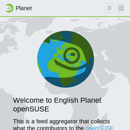
Planet
Skip to main content
Welcome to English Planet
openSUSE
This is a feed aggregator that collects
what the contributors to the
openSUSE