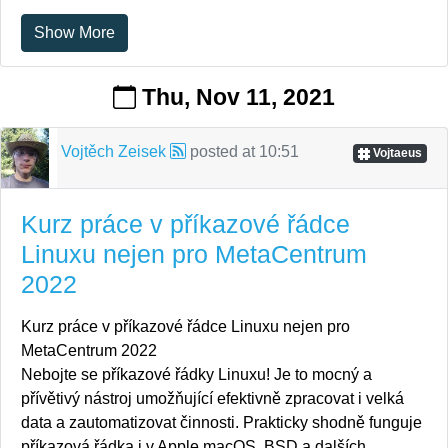
Show More
Thu, Nov 11, 2021
Vojtěch Zeisek
posted at
10:51
Vojtaeus
Kurz práce v příkazové řádce
Linuxu nejen pro MetaCentrum
2022
Kurz práce v příkazové řádce Linuxu nejen pro
MetaCentrum 2022
Nebojte se příkazové řádky Linuxu! Je to mocný a
přívětivý nástroj umožňující efektivně zpracovat i velká
data a zautomatizovat činnosti. Prakticky shodně funguje
příkazová řádka i v Apple macOS, BSD a dalších