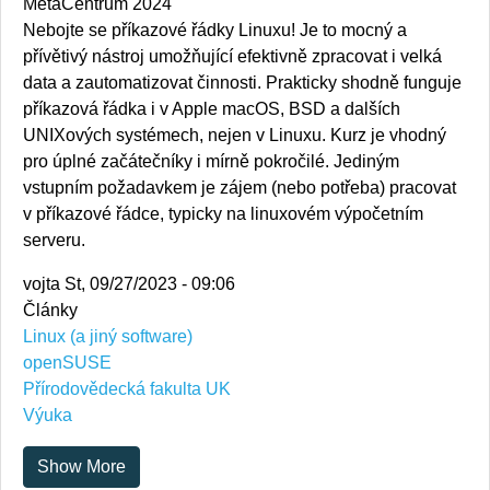
MetaCentrum 2024
Nebojte se příkazové řádky Linuxu! Je to mocný a
přívětivý nástroj umožňující efektivně zpracovat i velká
data a zautomatizovat činnosti. Prakticky shodně funguje
příkazová řádka i v Apple macOS, BSD a dalších
UNIXových systémech, nejen v Linuxu. Kurz je vhodný
pro úplné začátečníky i mírně pokročilé. Jediným
vstupním požadavkem je zájem (nebo potřeba) pracovat
v příkazové řádce, typicky na linuxovém výpočetním
serveru.
vojta
St, 09/27/2023 - 09:06
Články
Linux (a jiný software)
openSUSE
Přírodovědecká fakulta UK
Výuka
Show More