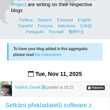
Project
are writing on their respective
blogs
Čeština
Deutsch
Ελληνικά
English
Español
Français
Indonesia
日本語
Português
Русский
繁體中文
To have your blog added to this aggregator,
please read
the instructions
Tue, Nov 11, 2025
Vojtěch Zeisek
posted at
16:15
Vojtaeus
Setkání překladatelů software z