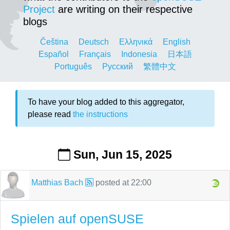
Project
are writing on their respective
blogs
Čeština
Deutsch
Ελληνικά
English
Español
Français
Indonesia
日本語
Português
Русский
繁體中文
To have your blog added to this aggregator,
please read
the instructions
Sun, Jun 15, 2025
Matthias Bach
posted at
22:00
Spielen auf openSUSE