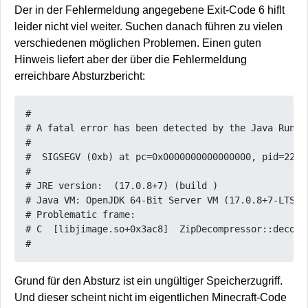
Der in der Fehlermeldung angegebene Exit-Code 6 hiflt
leider nicht viel weiter. Suchen danach führen zu vielen
verschiedenen möglichen Problemen. Einen guten
Hinweis liefert aber der über die Fehlermeldung
erreichbare Absturzbericht:
#

# A fatal error has been detected by the Java Runtim
#

#  SIGSEGV (0xb) at pc=0x0000000000000000, pid=22905
#

# JRE version:  (17.0.8+7) (build )

# Java VM: OpenJDK 64-Bit Server VM (17.0.8+7-LTS, 
# Problematic frame:

# C  [libjimage.so+0x3ac8]  ZipDecompressor::decomp
Grund für den Absturz ist ein ungültiger Speicherzugriff.
Und dieser scheint nicht im eigentlichen Minecraft-Code