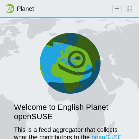
Planet
Skip to main content
Welcome to English Planet
openSUSE
This is a feed aggregator that collects
what the contributors to the
openSUSE