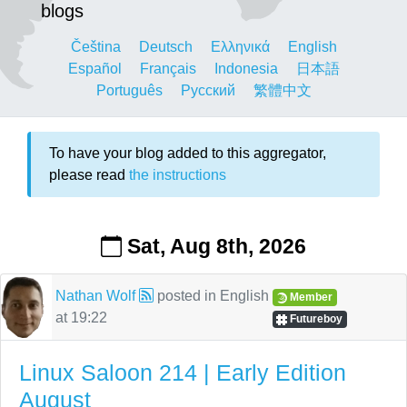
blogs
Čeština
Deutsch
Ελληνικά
English
Español
Français
Indonesia
日本語
Português
Русский
繁體中文
To have your blog added to this aggregator,
please read
the instructions
Sat, Aug 8th, 2026
Nathan Wolf
posted in
English
Member
at
19:22
Futureboy
Linux Saloon 214 | Early Edition
August