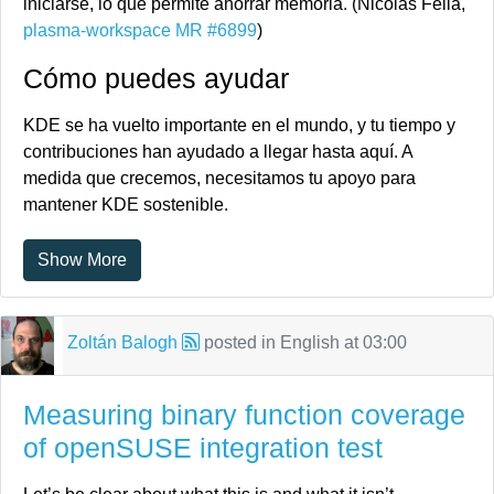
iniciarse, lo que permite ahorrar memoria. (Nicolas Fella,
plasma-workspace MR #6899
)
Cómo puedes ayudar
KDE se ha vuelto importante en el mundo, y tu tiempo y
contribuciones han ayudado a llegar hasta aquí. A
medida que crecemos, necesitamos tu apoyo para
mantener KDE sostenible.
¿Te gustaría ayudar a preparar este informe semanal?
Show More
Preséntate en
la sala de Matrix
y
únete al equipo
.
Más allá de eso, puedes ayudar a KDE
involucrándote
Zoltán Balogh
posted in
English
at
03:00
directamente
en cualquier otro proyecto. Donar tiempo es
realmente más impactante que donar dinero. Cada
colaborador marca una gran diferencia en KDE — ¡no
Measuring binary function coverage
eres un número ni un engranaje en una máquina! No
of openSUSE integration test
tienes que ser programador, existen muchas otras
oportunidades.