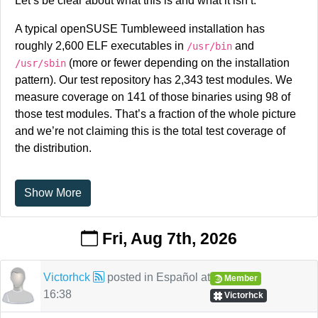
Let’s be clear about what this is and what it isn’t.
También puedes ayudar
haciendo una donación
. Esto
A typical openSUSE Tumbleweed installation has
ayuda a cubrir costes operativos, salarios, gastos de
roughly 2,600 ELF executables in
and
/usr/bin
viaje para colaboradores y, en general, a mantener KDE
(more or fewer depending on the installation
/usr/sbin
llevando Software Libre al mundo.
pattern). Our test repository has 2,343 test modules. We
measure coverage on 141 of those binaries using 98 of
those test modules. That’s a fraction of the whole picture
Numerosas mejoras en la interfaz – Esta semana
and we’re not claiming this is the total test coverage of
en Plasma
the distribution.
Bienvenidos pues a «Numerosas mejoras en la
interfaz» de «Esta semana en Plasma», donde nos
presentan justo eso.
Show More
Fri, Aug 7th, 2026
Victorhck
posted in
Español
at
Member
16:38
Victorhck