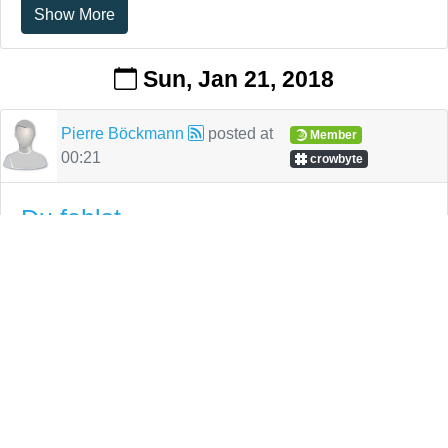
Show More
Sun, Jan 21, 2018
Pierre Böckmann
posted at
Member
00:21
crowbyte
Du fehlst
Ich bin kein Dichter, und vor allem ist dies vermutlich für
niemanden in irgendeiner Art besonders wertvoll, doch
das ist ohnehin nicht das, was es sein soll. Es ist in
egoistischer Weise allein für mich, denn die Person, die
ich hiermit anspreche, wird es niemals lesen können.
Nichts desto trotz, Dad, da ich dich leider nicht einfach
anrufen kann, um Dir zu gratulieren, wärst Du trotz allem
heute 69 Jahre alt geworden, hätten wir dich nicht schon