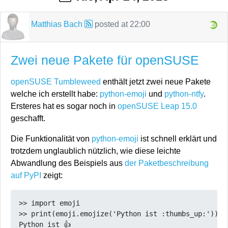
Matthias Bach
posted at
22:00
Zwei neue Pakete für openSUSE
openSUSE Tumbleweed
enthält jetzt zwei neue Pakete
welche ich erstellt habe:
python-emoji
und
python-ntfy
.
Ersteres hat es sogar noch in
openSUSE Leap 15.0
geschafft.
Die Funktionalität von
python-emoji
ist schnell erklärt und
trotzdem unglaublich nützlich, wie diese leichte
Abwandlung des Beispiels aus
der Paketbeschreibung
auf PyPI
zeigt:
>> import emoji

>> print(emoji.emojize('Python ist :thumbs_up:'))
