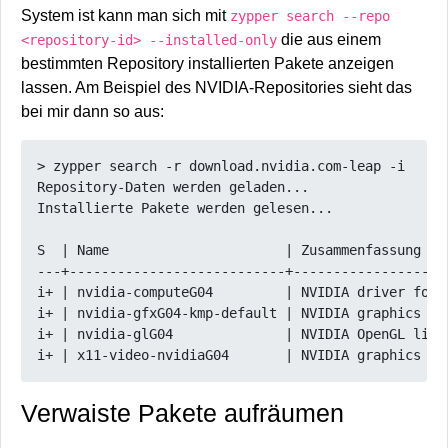
System ist kann man sich mit
zypper search --repo
die aus einem
<repository-id> --installed-only
bestimmten Repository installierten Pakete anzeigen
lassen. Am Beispiel des NVIDIA-Repositories sieht das
bei mir dann so aus:
> zypper search -r download.nvidia.com-leap -i

Repository-Daten werden geladen...

Installierte Pakete werden gelesen...

S  | Name                      | Zusammenfassung   
---+---------------------------+-------------------
i+ | nvidia-computeG04         | NVIDIA driver for 
i+ | nvidia-gfxG04-kmp-default | NVIDIA graphics dr
i+ | nvidia-glG04              | NVIDIA OpenGL libr
Verwaiste Pakete aufräumen