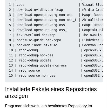
1 | code                            | Visual Studio
2 | download.nvidia.com-leap        | nVidia Graphi
3 | download.opensuse.org-non-oss   | Haupt-Reposit
4 | download.opensuse.org-non-oss_1 | Aktualisierun
5 | download.opensuse.org-oss       | Haupt-Reposit
6 | download.opensuse.org-oss_1     | Hauptaktualis
7 | isv_ownCloud_desktop            | The ownCloud 
8 | opensuse-guide.org-repo         | Libdvdcss Rep
9 | packman.inode.at-suse           | Packman Repos
10 | repo-debug                      | openSUSE-Lea
11 | repo-debug-non-oss              | openSUSE-Lea
12 | repo-debug-update               | openSUSE-Lea
13 | repo-debug-update-non-oss       | openSUSE-Lea
14 | repo-source                     | openSUSE-Lea
Installierte Pakete eines Repositories
anzeigen
Fragt man sich wozu ein bestimmtes Repository im