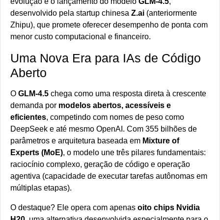
evolução é o lançamento do modelo
GLM-4.5
,
desenvolvido pela startup chinesa
Z.ai
(anteriormente
Zhipu), que promete oferecer desempenho de ponta com
menor custo computacional e financeiro.
Uma Nova Era para IAs de Código
Aberto
O
GLM-4.5
chega como uma resposta direta à crescente
demanda por
modelos abertos, acessíveis e
eficientes
, competindo com nomes de peso como
DeepSeek e até mesmo OpenAI. Com 355 bilhões de
parâmetros e arquitetura baseada em
Mixture of
Experts (MoE)
, o modelo une três pilares fundamentais:
raciocínio complexo, geração de código e operação
agentiva (capacidade de executar tarefas autônomas em
múltiplas etapas).
O destaque? Ele opera com apenas
oito chips Nvidia
H20
, uma alternativa desenvolvida especialmente para o