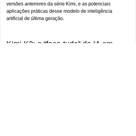
versões anteriores da série Kimi, e as potenciais
aplicações práticas desse modelo de inteligência
artificial de última geração.
Kimi K2: o “faça-tudo” da IA em
linguagem simples
Imagine um
assistente virtual
que não só conversa, mas
abre planilhas, roda códigos, gera relatórios e
conclui tarefas sozinho
. Esta é a especativa é o Kimi
K2, o novo modelo de inteligência artificial (IA) aberto da
Moonshot AI. A seguir, você vai entender por que tanta
gente está falando dele — sem precisar ser
engenheira(o) de software.
1. O que é o Kimi K2?