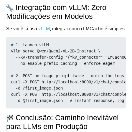
Integração com vLLM: Zero
Modificações em Modelos
Se você já usa
vLLM
, integrar com o LMCache é simples
# 1. launch vLLM
vllm serve Qwen/Qwen2-VL-2B-Instruct \
  --kv-transfer-config '{"kv_connector":"LMCacheCon
  --no-enable-prefix-caching --enforce-eager
# 2. POST an image prompt twice – watch the logs
curl -X POST http://localhost:8000/v1/chat/completi
  -d @first_image.json
curl -X POST http://localhost:8000/v1/chat/completi
  -d @first_image.json   # instant response, log sh
Conclusão: Caminho Inevitável
para LLMs em Produção