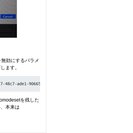
能を無効にするパラメ
探します。
f7-48c7-ade1-906659977d4d ide=nodma apm=off noresume edd
odesetを残した
い、本来は