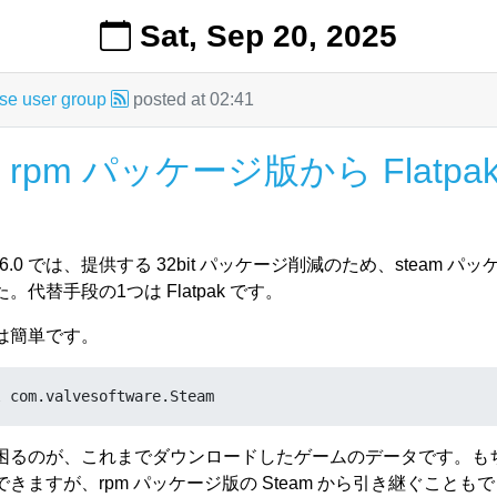
の GPU である Intel Arc Xe2 のドライバはどこかのタイミング
Sat, Sep 20, 2025
、最新のカーネルに更新します。最新のカーネルは、OBS の
:Backport から提供されています (記事執筆時は 6.17.3、Leap 標準は 
e user group
posted at
02:41
リポジトリを登録し、カーネルをインストールします。
を rpm パッケージ版から Flatp
 -c 
https://download.opensuse.org/repositories/Kernel:/s
 -r Kernel_stable_Backport kernel-default
ap 16.0 では、提供する 32bit パッケージ削減のため、steam
ーネルは、OBS の Kernel プロジェクトの鍵で署名されて
代替手段の1つは Flatpak です。
は、この鍵を Machine Owner Key (MOK) として UEF
れません。
は簡単です。
をダウンロードし:
suse.org/projects/Kernel:stable:Backport/signing_keys
l com.valvesoftware.Steam
変換し、再起動時に取り込むように指定します。
困るのが、これまでダウンロードしたゲームのデータです。も
きますが、rpm パッケージ版の Steam から引き継ぐことも