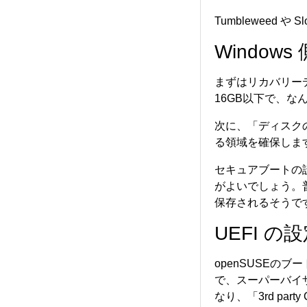
Tumbleweed 
Window
まずはリカバリー
16GB以下で、な
次に、「ディスクの
る領域を確保しま
セキュアブートの設
がよいでしょう。
保存されるそうで
UEFI の
openSUSEの
で、スーパーバイ
なり、「3rd part