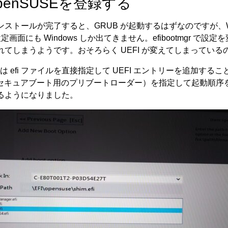
 openSUSEを登録する
ストールが完了すると、GRUB が起動するはずなのですが、Wi
設定画面にも Windows しか出てきません。efibootmgr で設
てしまうようです。おそろらく UEFI が変えてしまっている
UEFI は efi ファイルを直接指定して UEFI エントリーを追加
efi （セキュアブート用のプリブートローダー）を指定して起動順
るようになりました。