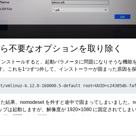
afe から不要なオプションを取り除く
 モードでインストールすると、起動パラメータに問題になりそうな機
す。これを1つずつ外して、インストーラーが固まった原因を
ot/vmlinuz-6.12.0-160000.5-default root=UUID=c24385d6-fa
結果、nomodeset を外すと途中で固まってしまいました。nom
プは起動しますが、解像度が 1920×1080 に固定されてしま
なので、縦に間延びした状態になってしまいます。
ーネルを入れる