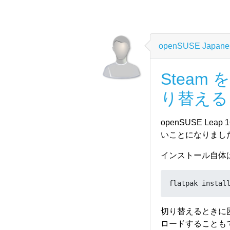
Lunar Lake 
ているようなので
Kernel:stable
openSUSE Japanes
以下のコマンドで
Steam 
sudo zypper ar
り替える
sudo zypper in
openSUSE Le
このリポジトリのカ
いことになりました。
トが有効なPCで使うに
と、起動させてく
インストール自体
OBS から公開鍵
https://build.open
flatpak instal
以下のコマンドで
切り替えるときに
ロードすることもで