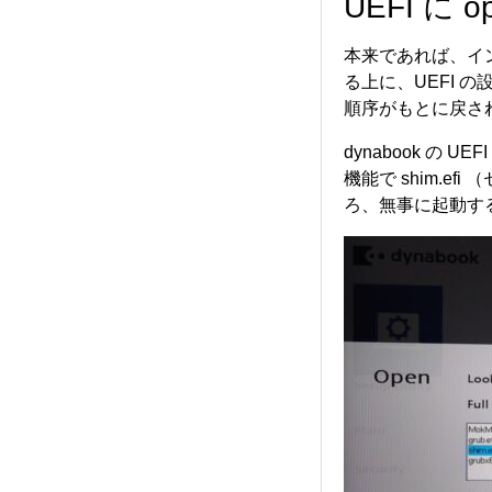
UEFI に
本来であれば、イン
る上に、UEFI の
順序がもとに戻され
dynabook の 
機能で shim.
ろ、無事に起動す