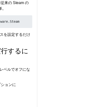
.der

の Steam の
単。
tware.Steam
パスを設定するだけ
を実行するに
ecs found, mask 4

vice BT(0) detected, ssp_mask 0x4

 detected in NHLT tables: 0x4

etected in NHLT tables: 2

ネルレベルでオフにな
mware and/or topology file not found.

ed default profiles

ype 1 (Requested):

オプションに
re file: intel/sof-ipc4/lnl/sof-lnl.ri

gy file: intel/sof-ipc4-tplg/sof-lnl-rt722-l0-2ch.tplg

f you have 'sof-firmware' package installed.

lly it can be manually downloaded from:
