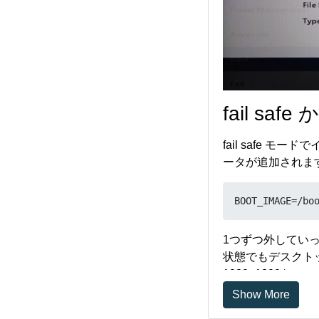
fail s
fail safe
ータが追加されま
BOOT_IMAGE=/bo
1つずつ外していった
状態でもデスクトッ
1980×1200
Show More
新しいカ