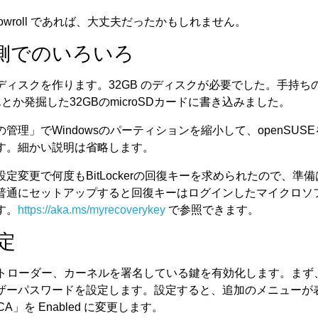
や Slowroll であれば、大丈夫だったかもしれません。
s 側でのいろいろ
ディスクを作ります。32GB のディスクが必要でした。手持ち
んとか発掘した32GBのmicroSDカードに書き込みました。
管理」でWindowsのパーティションを縮小して、openSUS
す。細かい説明は省略します。
定変更で何度もBitLockerの回復キーを求められたので、準
普通にセットアップすると回復キーはログインしたマイクロソ
す。
https://aka.ms/myrecoverykey
で参照できます。
設定
ブートローダー、カーネルを署名している鍵を有効化します。まず、
ザーパスワードを設定します。設定すると、追加のメニューが
y CA」を Enabled に変更します。