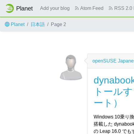
Planet
Add your blog
Atom Feed
RSS 2.0 
Skip to main content
Planet
日本語
Page 2
openSUSE Japanes
dynaboo
トールす
ート）
Windows 10乗り
搭載した dynab
の Leap 16.