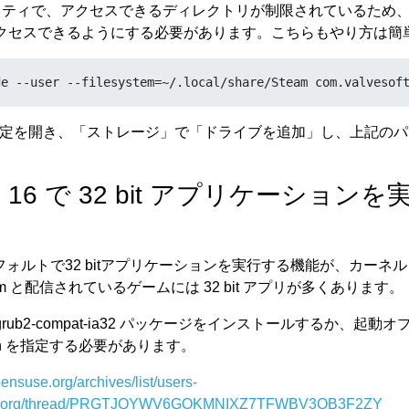
n Kernel_stable_Backport_cert.pem -outform der -out cert
セキュリティで、アクセスできるディレクトリが制限されているため、従来
-import cert.der
クセスできるようにする必要があります。こちらもやり方は簡
nagerが起動し、enroll すれば完了です。
de --user --filesystem=~/.local/share/Steam com.valvesof
サウンドカード
 の設定を開き、「ストレージ」で「ドライブを追加」し、上記の
では動作しません。
ap 16 で 32 bit アプリケーション
[    T110] sof-audio-pci-intel-lnl 0000:00:1f.3: hda cod
[    T110] sof-audio-pci-intel-lnl 0000:00:1f.3: NHLT de
[    T110] sof-audio-pci-intel-lnl 0000:00:1f.3: BT link
[    T110] sof-audio-pci-intel-lnl 0000:00:1f.3: DMICs d
は、デフォルトで32 bitアプリケーションを実行する機能が、カー
[    T110] sof-audio-pci-intel-lnl 0000:00:1f.3: SOF fir
m と配信されているゲームには 32 bit アプリが多くあります。
[    T110] sof-audio-pci-intel-lnl 0000:00:1f.3: Support
[    T110] sof-audio-pci-intel-lnl 0000:00:1f.3: - ipc t
ub2-compat-ia32 パッケージをインストールするか、起動
[    T110] sof-audio-pci-intel-lnl 0000:00:1f.3:  Firmwa
ion=on を指定する必要があります。
 [    T110] sof-audio-pci-intel-lnl 0000:00:1f.3:  Topolo
[    T110] sof-audio-pci-intel-lnl 0000:00:1f.3: Check i
opensuse.org/archives/list/users-
[    T110] sof-audio-pci-intel-lnl 0000:00:1f.3: Optiona
use.org/thread/PRGTJQYWV6GOKMNIXZ7TFWBV3QB3F2ZY