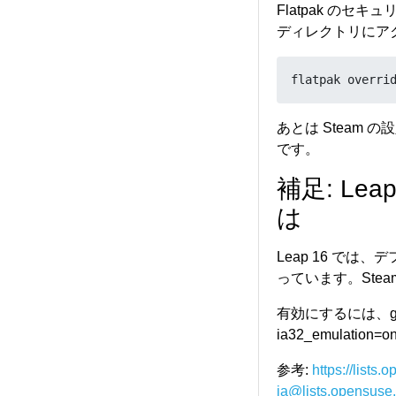
openssl x509 -i
Flatpak の
sudo mokutil -
ディレクトリにア
再起動後にMockMa
flatpak overri
（追記）
あとは Steam
残念ながら現時点
です。
補足: Le
[    7.306875] 
は
[    7.306889] 
[    7.306894] 
[    7.306899] 
Leap 16 で
[    7.311245] 
っています。Stea
[    7.311966] 
[    7.311969] 
有効にするには、gr
[    7.311971] 
ia32_emulat
[    7.311976]
[    7.311979] 
参考:
https://lists.
[    7.311980] 
ja@lists.opens