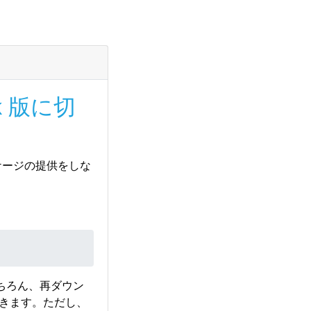
でカーネルに取り込まれ
6.12.0 + パッチ)。
ak 版に切
table:/Backport/16.0/Kernel:stable:Backport.repo
 パッケージの提供をしな
います。セキュアブー
I に登録しておかない
ちろん、再ダウン
できます。ただし、