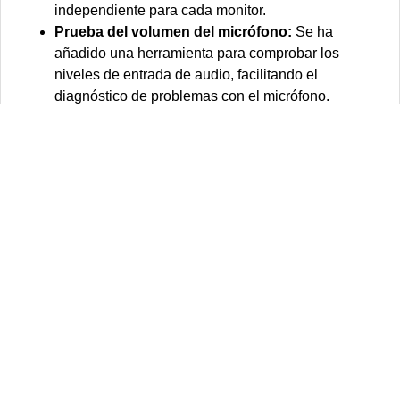
independiente para cada monitor.
Prueba del volumen del micrófono:
Se ha
añadido una herramienta para comprobar los
niveles de entrada de audio, facilitando el
diagnóstico de problemas con el micrófono.
Caracteres especiales en teclado virtual:
Al usar
el teclado virtual, es posible mantener pulsada una
tecla para acceder a los caracteres especiales
asociados a ella.
Interruptor rápido de temas:
Se incluye un nuevo
control para cambiar instantáneamente entre los
temas globales claros y oscuros.
Calendario lunar vietnamita:
Se ha integrado este
calendario en el sistema para permitir su uso junto
al gregoriano.
Mejora en «Aplicaciones en segundo plano»:
La
bandeja del sistema ahora muestra también las
aplicaciones que utilizan el sistema de segundo
plano moderno, frecuente en paquetes Flatpak.