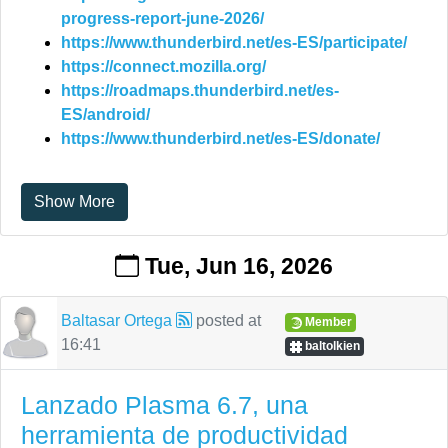
progress-report-june-2026/
https://www.thunderbird.net/es-ES/participate/
https://connect.mozilla.org/
https://roadmaps.thunderbird.net/es-
ES/android/
https://www.thunderbird.net/es-ES/donate/
Show More
Tue, Jun 16, 2026
Baltasar Ortega
posted at
Member
16:41
baltolkien
Lanzado Plasma 6.7, una
herramienta de productividad