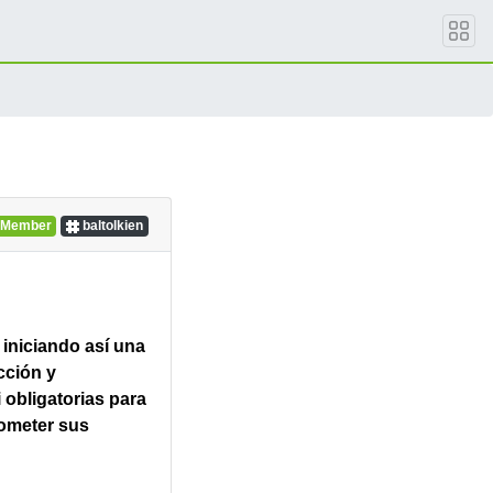
Member
baltolkien
 iniciando así una
cción y
 obligatorias para
rometer sus