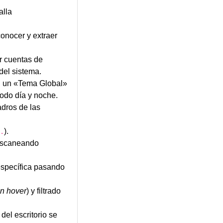
alla
onocer y extraer
r cuentas de
del sistema.
en un «Tema Global»
odo día y noche.
adros de las
).
.
 escaneando
específica pasando
n hover
) y filtrado
del escritorio se