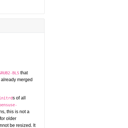
that
GRUB2-BLS
e already merged
s of all
initrd
pensuse-
s, this is not a
for older
nnot be resized. It