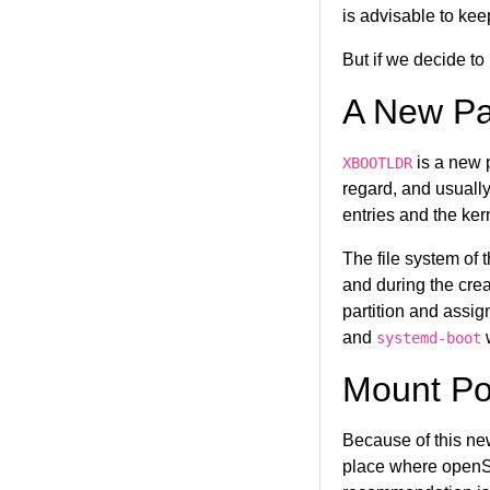
is advisable to kee
But if we decide t
A New Par
is a new p
XBOOTLDR
regard, and usually 
entries and the ker
The file system of 
and during the cre
partition and assig
and
w
systemd-boot
Mount Po
Because of this new
place where open