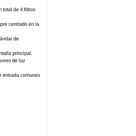
otal de 4 filtros
re centrado en la
tándar de
talla principal.
sores de luz
de entrada comunes