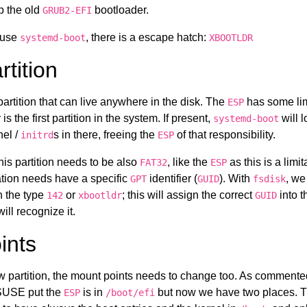
p the old
bootloader.
GRUB2-EFI
o use
, there is a escape hatch:
systemd-boot
XBOOTLDR
tition
artition that can live anywhere in the disk. The
has some limi
ESP
is the first partition in the system. If present,
will 
systemd-boot
nel /
s in there, freeing the
of that responsibility.
initrd
ESP
this partition needs to be also
, like the
as this is a limit
FAT32
ESP
ation needs have a specific
identifier (
). With
, we
GPT
GUID
fsdisk
n the type
or
; this will assign the correct
into t
142
xbootldr
GUID
ill recognize it.
ints
 partition, the mount points needs to change too. As commented,
SUSE put the
is in
but now we have two places. 
ESP
/boot/efi