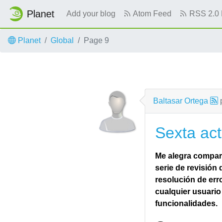
Planet
Add your blog
Atom Feed
RSS 2.0 
Skip to main content
Planet
Global
Page 9
Baltasar Ortega
Sexta act
Me alegra compart
serie de revisión
resolución de err
cualquier usuario
funcionalidades.