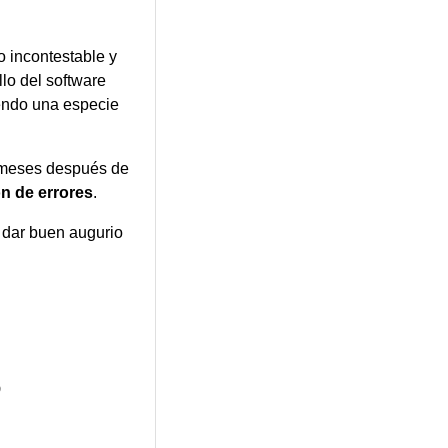
 incontestable y
llo del software
endo una especie
 meses después de
ón de errores
.
e dar buen augurio
6