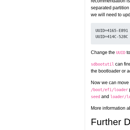
recommendation is 
separated partition 
we will need to up
UUID=4165-E891 
Change the
to
UUID
can fin
sdbootutil
the bootloader or 
Now we can move the
/boot/efi/loader
and
seed
loader/l
More information ab
Further 