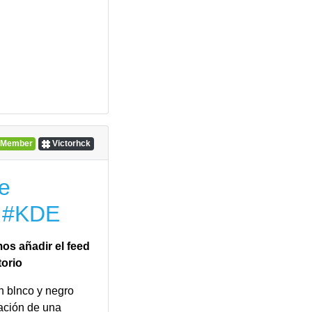
Member
Victorhck
de
e #KDE
os añadir el feed
torio