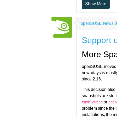
Show More
openSUSE News
Support
More Sp
openSUSE moved
nowadays is mostly
since 2.16.
This decision also
snapshots are stor
or
tumbleweed
open
problem since the in
installations, the m