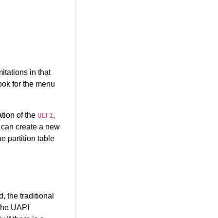
tations in that
look for the menu
ation of the
,
UEFI
 can create a new
he partition table
 the traditional
The UAPI