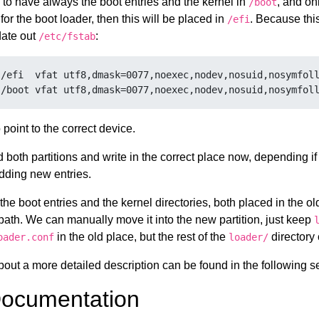
to have always the boot entries and the kernel in
, and onl
/boot
for the boot loader, then this will be placed in
. Because thi
/efi
date out
:
/etc/fstab
/efi  vfat utf8,dmask=0077,noexec,nodev,nosuid,nosymfoll
 point to the correct device.
d both partitions and write in the correct place now, depending i
adding new entries.
 boot entries and the kernel directories, both placed in the ol
path. We can manually move it into the new partition, just keep
in the old place, but the rest of the
directory
oader.conf
loader/
out a more detailed description can be found in the following se
Documentation