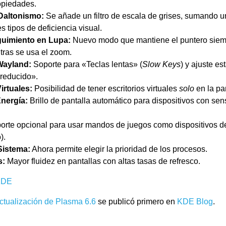
opiedades.
 Daltonismo:
Se añade un filtro de escala de grises, sumando un t
s tipos de deficiencia visual.
uimiento en Lupa:
Nuevo modo que mantiene el puntero siemp
tras se usa el zoom.
Wayland:
Soporte para «Teclas lentas» (
Slow Keys
) y ajuste es
reducido».
irtuales:
Posibilidad de tener escritorios virtuales
solo
en la pan
nergía:
Brillo de pantalla automático para dispositivos con sen
rte opcional para usar mandos de juegos como dispositivos 
).
Sistema:
Ahora permite elegir la prioridad de los procesos.
s:
Mayor fluidez en pantallas con altas tasas de refresco.
K
DE
ctualización de Plasma 6.6
se publicó primero en
KDE Blog
.