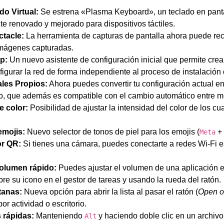
o Virtual:
Se estrena «Plasma Keyboard», un teclado en pant
 renovado y mejorado para dispositivos táctiles.
tacle:
La herramienta de capturas de pantalla ahora puede rec
 imágenes capturadas.
p:
Un nuevo asistente de configuración inicial que permite crea
figurar la red de forma independiente al proceso de instalación 
les Propios:
Ahora puedes convertir tu configuración actual 
o, que además es compatible con el cambio automático entre m
e color:
Posibilidad de ajustar la intensidad del color de los cu
emojis:
Nuevo selector de tonos de piel para los emojis (
+
Meta
r QR:
Si tienes una cámara, puedes conectarte a redes Wi-Fi
volumen rápido:
Puedes ajustar el volumen de una aplicación 
bre su icono en el gestor de tareas y usando la rueda del ratón.
tanas:
Nueva opción para abrir la lista al pasar el ratón (
Open o
or actividad o escritorio.
 rápidas:
Manteniendo
y haciendo doble clic en un archivo 
Alt