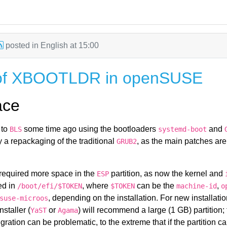
posted in
English
at
15:00
 of XBOOTLDR in openSUSE
ace
 to
some time ago using the bootloaders
and
BLS
systemd-boot
 a repackaging of the traditional
, as the main patches ar
GRUB2
 required more space in the
partition, as now the kernel and
ESP
ed in
, where
can be the
,
/boot/efi/$TOKEN
$TOKEN
machine-id
o
, depending on the installation. For new installation
suse-microos
staller (
or
) will recommend a large (1 GB) partition; 
YaST
Agama
igration can be problematic, to the extreme that if the partition ca