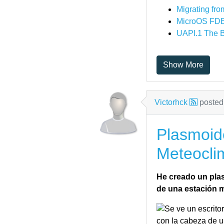
Migrating f
MicroOS FD
UAPI.1 The B
Show More
Victorhck
posted
Plasmoide
Meteoclim
He creado un plas
de una estación m