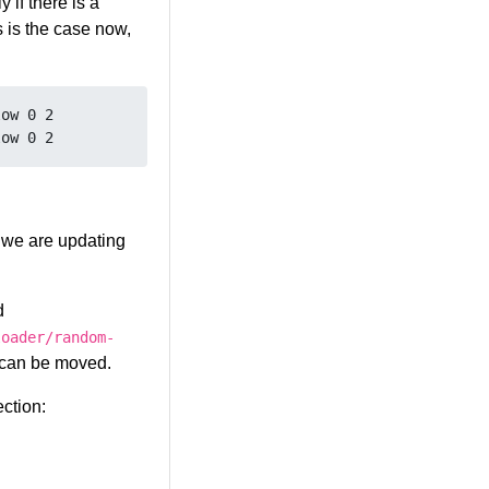
y if there is a
s is the case now,
ow 0 2

f we are updating
d
loader/random-
 can be moved.
ction: