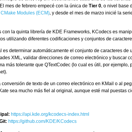
l mes de febrero empecé con la única de
Tier 0
, o nivel base
a CMake Modules (ECM)
, y desde el mes de marzo inicié la seri
 con la quinta librería de KDE Frameworks, KCodecs es manip
atos utilizando diferentes codificaciones y conjuntos de caractere
al es determinar automáticamente el conjunto de caracteres de
idades XML, validar direcciones de correo electrónico y buscar c
a más tolerante que QTextCodec (lo cual es útil, por ejemplo, 
et).
a conversión de texto de un correo electrónico en KMail o al pe
ate sea mucho más fiel al original, aunque esté mal puestas cie
ipal:
https://api.kde.org/kcodecs-index.html
Git:
https://github.com/KDE/KCodecs