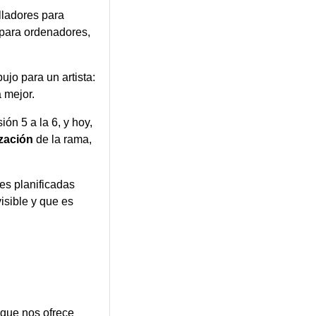
lladores para
o para ordenadores,
jo para un artista:
 mejor.
n 5 a la 6, y hoy,
ización
de la rama,
es planificadas
isible y que es
s que nos ofrece