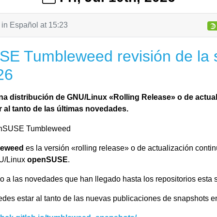
tem
erQt
gerQt
 in
Español
at
15:23
E Tumbleweed revisión de la
26
er
dicionalmente de frameworks de Tier 1, pero aún tienen depen
 distribución de GNU/Linux «Rolling Release» o de actual
 al tanto de las últimas novedades.
me
leweed
es la versión «rolling release» o de actualización contin
NU/Linux
openSUSE
.
 a las novedades que han llegado hasta los repositorios esta
des estar al tanto de las nuevas publicaciones de snapshots e
ta
s