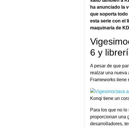
salto también a K
ha anunciado la v
que soporta todo 
esta serie con el
maquinaria de KD
Vigesimo
6 y libre
A pesar de que para
realzar una nueva a
Frameworks tiene r
Konqi tiene un cor
Para los que no lo
proporcionan una g
desarrolladores, te