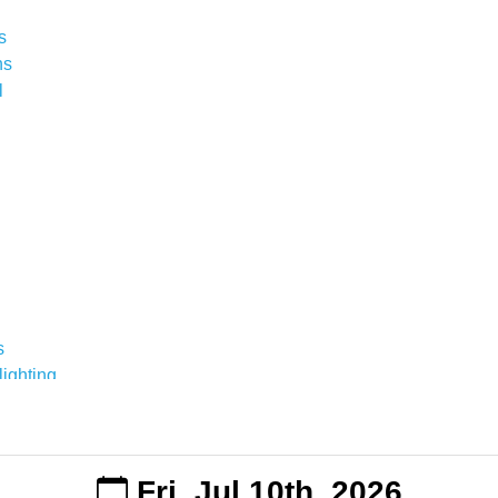
s
ns
l
s
ighting
te
ack
dons
Fri, Jul 10th, 2026