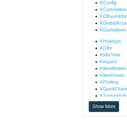
KConfig
KCoreAddon
KDBusAddo
KGlobalAcce
KGuiAddons
KHolidays
KI18n
KIdleTime
Kirigami
KItemModels
KItemViews
KPlotting
KQuickChart
KSyntaxHighl
KTextTempla
Show More
KUserFeedb
KWidgetsAd