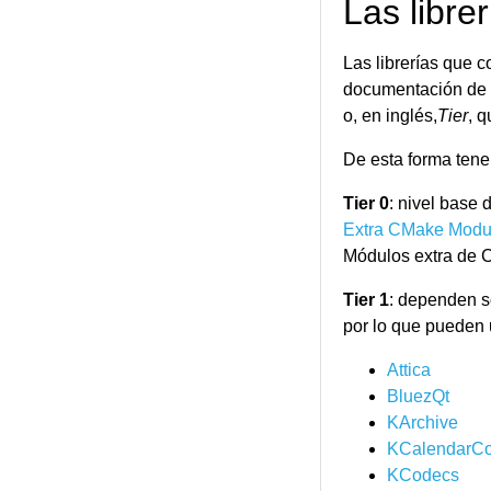
Las libr
Las librerías que
documentación de
o, en inglés,
Tier
, 
De esta forma tene
Tier 0
: nivel base
Extra CMake Modu
Módulos extra de
Tier 1
: dependen s
por lo que pueden 
Attica
BluezQt
KArchive
KCalendarCo
KCodecs