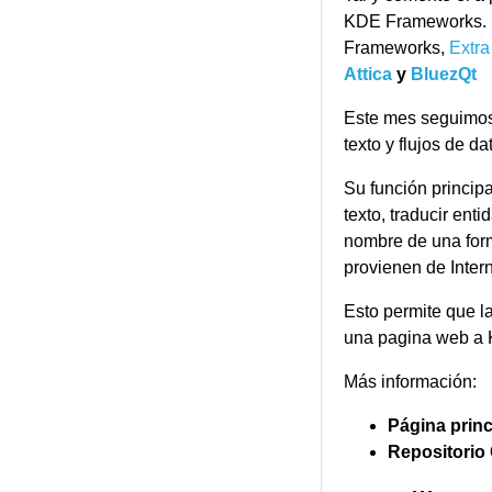
KDE Frameworks. E
Frameworks,
Extr
Attica
y
BluezQt
Este mes seguimos
texto y flujos de d
Su función princip
texto, traducir ent
nombre de una form
provienen de Intern
Esto permite que l
una pagina web a K
Más información:
Página princ
Repositorio 