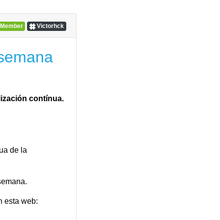
Member
Victorhck
 semana
dencias fácilmente
ización contínua.
ua de la
 semana.
n esta web: