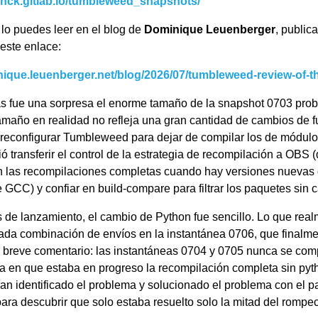
orhck.gitlab.io/tumbleweed_snapshots/
 lo puedes leer en el blog de
Dominique Leuenberger
, public
este enlace:
erItem
nique.leuenberger.net/blog/2026/07/tumbleweed-review-of-t
sion
s fue una sorpresa el enorme tamaño de la snapshot 0703 pro
amaño en realidad no refleja una gran cantidad de cambios de 
lmente paquetes más potentes y completos, y por consiguiente 
e reconfigurar Tumbleweed para dejar de compilar los de módulo
 complejas.
ó transferir el control de la estrategia de recompilación a OBS 
 las recompilaciones completas cuando hay versiones nuevas 
 GCC) y confiar en build-compare para filtrar los paquetes sin 
s de lanzamiento, el cambio de Python fue sencillo. Lo que real
ets
ada combinación de envíos en la instantánea 0706, que finalme
breve comentario: las instantáneas 0704 y 0705 nunca se comp
na en que estaba en progreso la recompilación completa sin pyt
s
n identificado el problema y solucionado el problema con el p
ara descubrir que solo estaba resuelto solo la mitad del rompe