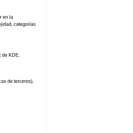
 en la
ejidad, categorías
k de KDE.
as de terceros),