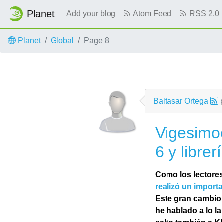
Planet
Add your blog
Atom Feed
RSS 2.0 
Skip to main content
Planet
Global
Page 8
Baltasar Ortega
Vigesimo
6 y libre
Como los lectores
realizó un import
Este gran cambio 
he hablado a lo l