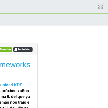
Member
baltolkien
ameworks
omunidad
KDE
s próximos años.
ma 6, del que ya
emás nos trajo el