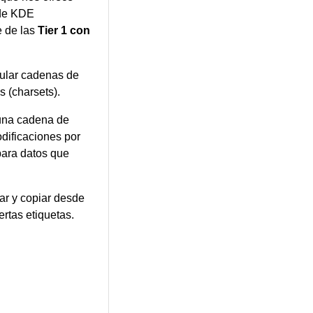
 de KDE
e de las
Tier 1 con
ular cadenas de
s (charsets).
 una cadena de
odificaciones por
para datos que
gar y copiar desde
rtas etiquetas.