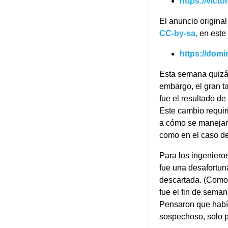
https://vict
KPackage
KPty
El anuncio original
CC-by-sa,
en este 
KService
KStatusNotifi
https://domi
KUnitConver
Esta semana quizá
Syndication
embargo, el gran t
Tier 3
: son genera
fue el resultado d
dependencias más
Este cambio requiri
a cómo se manejan
Baloo
como en el caso de
KBookmarks
KCMUtils
Para los ingeniero
KConfigWidg
fue una desafortun
KDAV
descartada. (Como 
KDESu
fue el fin de sema
KIconTheme
Pensaron que había
sospechoso, solo p
KIO