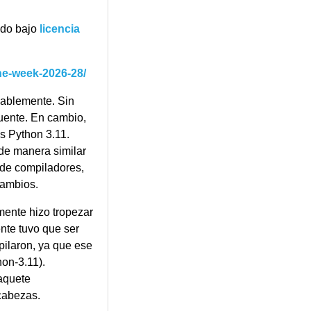
ado bajo
licencia
he-week-2026-28/
bablemente. Sin
fuente. En cambio,
tienen
s Python 3.11.
(de manera similar
de compiladores,
cambios.
mente hizo tropezar
nte tuvo que ser
ilaron, ya que ese
hon-3.11).
aquete
cabezas.