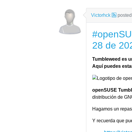
KWindowSys
ModemManag
NetworkMana
Victorhck
posted
Prison
Solid
#openSUS
Sonnet
28 de 20
ThreadWeav
Tier 2
: dependen a
Tumbleweed es una
manejables.
Aquí puedes estar
KAuth
KColorSche
KCompletion
openSUSE Tumb
KContacts
distribución de G
KCrash
Hagamos un repaso
KDeclarative
Y recuerda que pue
KFileMetaDa
KNotification