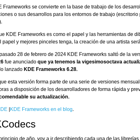
 Frameworks se convierte en la base de trabajo de los desarro
ciones o sus desarrollos para los entornos de trabajo (escritori
.
ue KDE Frameworks es como el papel y las herramientas de dibu
 papel y mejores pinceles tenga, la creación de una artista será
pasado 28 de febrero de 2024 KDE Frameworks saltó de la versió
26
fue anunciado
que ya tenemos la vigesimosoctava
actual
ido lanzado
KDE Frameworks 6.28.
ue esta versión forma parte de una serie de versiones mensual
ras a disposición de los desarrolladores de forma rápida y prev
comendable su actualización.
KDE
|
KDE Frameworks en el blog
.
 KCodecs
principio de año, voy a ir describiendo cada una de las librería