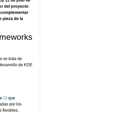
y 11 de julio se
or del proyecto
 a complementar
 pieza de la
ameworks
o se trata de
 desarrollo de KDE
de
Qt
que
adas por los
 flexibles.