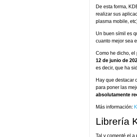
De esta forma, KDE
realizar sus aplica
plasma mobile, etc)
Un buen símil es q
cuanto mejor sea el
Como he dicho, el 
12 de junio de 20
es decir, que ha s
Hay que destacar q
para poner las mejo
absolutamente re
Más información:
Librería
Tal y comenté el a 