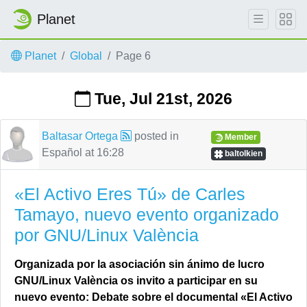
Planet
Skip to main content
Planet
Global
Page 6
Tue, Jul 21st, 2026
Baltasar Ortega
posted in
Member
Español
at
16:28
baltolkien
«El Activo Eres Tú» de Carles
Tamayo, nuevo evento organizado
por GNU/Linux València
Organizada por la asociación sin ánimo de lucro
GNU/Linux València os invito a participar en su
nuevo evento: Debate sobre el documental «El Activo