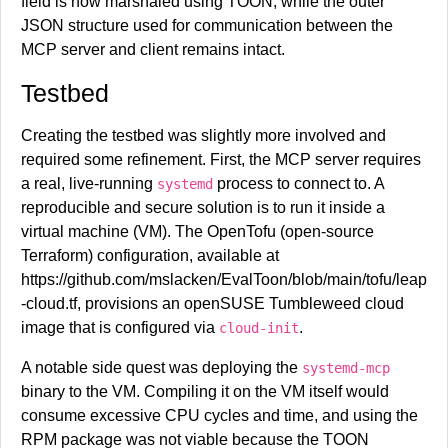
field is now marshaled using TOON, while the outer
JSON structure used for communication between the
MCP server and client remains intact.
Testbed
Creating the testbed was slightly more involved and
required some refinement. First, the MCP server requires
a real, live-running
process to connect to. A
systemd
reproducible and secure solution is to run it inside a
virtual machine (VM). The OpenTofu (open-source
Terraform) configuration, available at
https://github.com/mslacken/EvalToon/blob/main/tofu/leap
-cloud.tf, provisions an openSUSE Tumbleweed cloud
image that is configured via
.
cloud-init
A notable side quest was deploying the
systemd-mcp
binary to the VM. Compiling it on the VM itself would
consume excessive CPU cycles and time, and using the
RPM package was not viable because the TOON