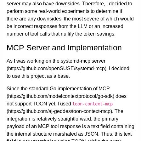
server may also have downsides. Therefore, I decided to
perform some real-world experiments to determine if
there are any downsides, the most severe of which would
be incorrect responses from the LLM or an increased
number of tool calls that nullify the token savings.
Taller de creación de videojuegos en el Retrópolis
MCP Server and Implementation
2025 organizado por GNU/Linux València
Organizada por la asociación sin ánimo de lucro
As I was working on the systemd-mcp server
GNU/Linux València os invito a participar en el
(https://github.com/openSUSE/systemd-mcp), I decided
«Taller de creación de videojuegos en el Retrópolis
to use this project as a base.
2025 que se celebrará el próximo…
Lee más
: Taller
Since the standard Go implementation of MCP
de creación de videojuegos en el Retrópolis 2025
(https://github.com/modelcontextprotocol/go-sdk) does
organizado por GNU/Linux València
not support TOON yet, I used
toon-context-mcp
La entrada
«El Activo Eres Tú» de Carles Tamayo, nuevo
(https://github.com/aj-geddes/toon-context-mcp). The
evento organizado por GNU/Linux València
se publicó
integration is relatively straightforward: the primary
primero en
KDE Blog
.
payload of an MCP tool response is a text field containing
the internal structure marshaled as JSON. Thus, this text