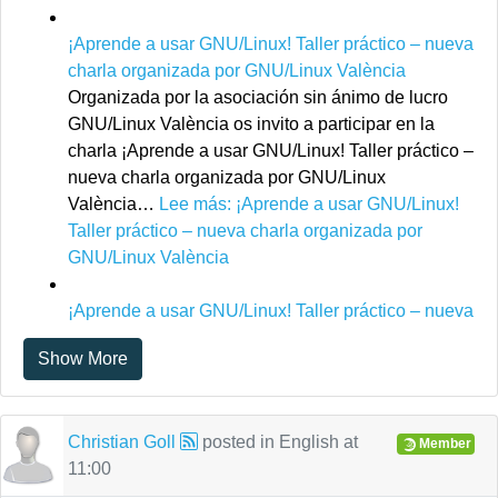
¡Aprende a usar GNU/Linux! Taller práctico – nueva
charla organizada por GNU/Linux València
Organizada por la asociación sin ánimo de lucro
GNU/Linux València os invito a participar en la
charla ¡Aprende a usar GNU/Linux! Taller práctico –
nueva charla organizada por GNU/Linux
València…
Lee más
: ¡Aprende a usar GNU/Linux!
Taller práctico – nueva charla organizada por
GNU/Linux València
¡Aprende a usar GNU/Linux! Taller práctico – nueva
charla organizada por GNU/Linux València
Show More
Organizada por la asociación sin ánimo de lucro
GNU/Linux València os invito a participar en la
charla ¡Aprende a usar GNU/Linux! Taller práctico –
Christian Goll
posted in
English
at
nueva charla organizada por GNU/Linux
Member
11:00
València…
Lee más
: ¡Aprende a usar GNU/Linux!
Taller práctico – nueva charla organizada por