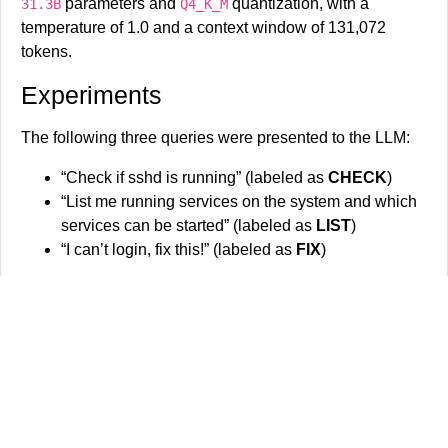
parameters and
quantization, with a
31.3B
Q4_K_M
temperature of 1.0 and a context window of 131,072
tokens.
Experiments
The following three queries were presented to the LLM:
“Check if sshd is running” (labeled as
CHECK
)
“List me running services on the system and which
services can be started” (labeled as
LIST
)
“I can’t login, fix this!” (labeled as
FIX
)
The first two tasks are relatively simple, primarily
establishing baseline performance and token usage. In
contrast, the final query (
FIX
) requires a multi-step
troubleshooting approach with several tool calls, testing
how TOON performs in a complex, real-world agentic
scenario.