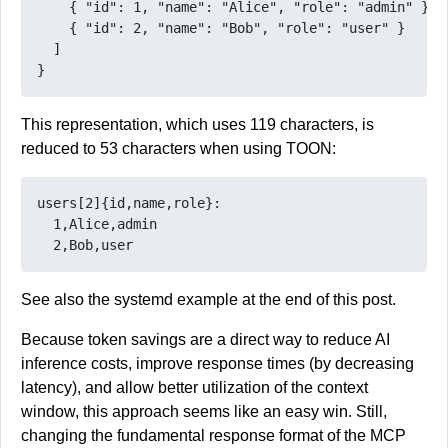
{
"id"
:
1
,
"name"
:
"Alice"
,
"role"
:
"admin"
},
{
"id"
:
2
,
"name"
:
"Bob"
,
"role"
:
"user"
}
]
}
This representation, which uses 119 characters, is
reduced to 53 characters when using TOON:
¡Libera tu ordenador/móvil con nosotros! ¡Campaña
por el fin de Windows 10! – nueva charla
users[2]{id,name,role}:

  1,Alice,admin

organizada por GNU/Linux València
Organizada por la asociación sin ánimo de lucro
GNU/Linux València os invito a participar en la
charla «¡Libera tu ordenador/móvil con nosotros!
See also the systemd example at the end of this post.
¡Campaña por el fin de Windows 10! que…
Lee
Because token savings are a direct way to reduce AI
más
: ¡Libera tu ordenador/móvil con nosotros!
inference costs, improve response times (by decreasing
¡Campaña por el fin de Windows 10! – nueva
latency), and allow better utilization of the context
charla organizada por GNU/Linux València
window, this approach seems like an easy win. Still,
changing the fundamental response format of the MCP