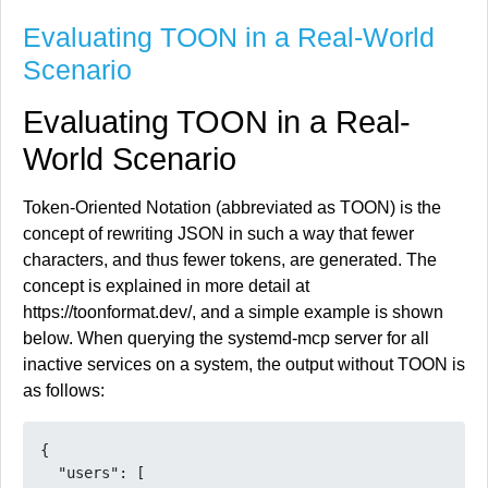
GNU/Linux València
Evaluating TOON in a Real-World
Scenario
Evaluating TOON in a Real-
World Scenario
Token-Oriented Notation (abbreviated as TOON) is the
concept of rewriting JSON in such a way that fewer
¡Hablemos! Bloqueo de anuncios, anti-tracking,
characters, and thus fewer tokens, are generated. The
anonimización – nueva charla organizada por
concept is explained in more detail at
GNU/Linux València
https://toonformat.dev/, and a simple example is shown
Organizada por la asociación sin ánimo de lucro
below. When querying the systemd-mcp server for all
GNU/Linux València os invito a participar en la
inactive services on a system, the output without TOON is
charla ¡Hablemos! Bloqueo de anuncios, anti-
as follows:
tracking, anonimización que se celebrará hoy 27 de
junio…
Lee más
: ¡Hablemos! Bloqueo de anuncios,
anti-tracking, anonimización – nueva charla
{
organizada por GNU/Linux València
"users"
:
[