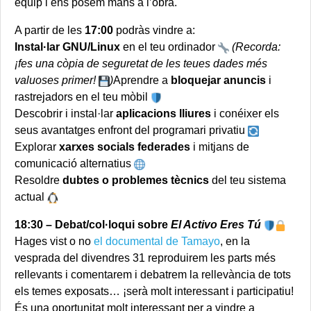
equip i ens posem mans a l’obra.
A partir de les
17:00
podràs vindre a:
Instal·lar GNU/Linux
en el teu ordinador
(Recorda:
¡fes una còpia de seguretat de les teues dades més
valuoses primer!
)
Aprendre a
bloquejar anuncis
i
rastrejadors en el teu mòbil
Descobrir i instal·lar
aplicacions lliures
i conéixer els
seus avantatges enfront del programari privatiu
Explorar
xarxes socials federades
i mitjans de
comunicació alternatius
Resoldre
dubtes o problemes tècnics
del teu sistema
actual
18:30 – Debat/col·loqui sobre
El Activo Eres Tú
Hages vist o no
el documental de Tamayo
, en la
vesprada del divendres 31 reproduirem les parts més
rellevants i comentarem i debatrem la rellevància de tots
els temes exposats… ¡serà molt interessant i participatiu!
És una oportunitat molt interessant per a vindre a