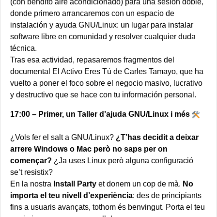
(con bendito aire acondicionado) para una sesión doble,
donde primero arrancaremos con un espacio de
instalación y ayuda GNU/Linux: un lugar para instalar
software libre en comunidad y resolver cualquier duda
técnica.
Tras esa actividad, repasaremos fragmentos del
documental El Activo Eres Tú de Carles Tamayo, que ha
vuelto a poner el foco sobre el negocio masivo, lucrativo
y destructivo que se hace con tu información personal.
17:00 – Primer, un Taller d’ajuda GNU/Linux i més
¿Vols fer el salt a GNU/Linux?
¿T’has decidit a deixar
arrere Windows o Mac però no saps per on
començar?
¿Ja uses Linux però alguna configuració
se’t resistix?
En la nostra
Install Party
et donem un cop de mà.
No
importa el teu nivell d’experiència
: des de principiants
fins a usuaris avançats, tothom és benvingut. Porta el teu