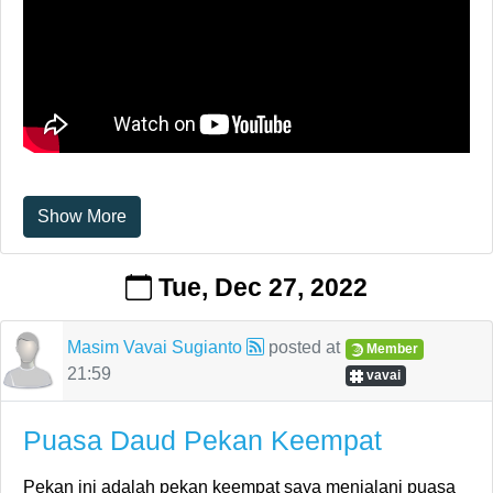
Show More
Tue, Dec 27, 2022
Masim Vavai Sugianto
posted at
Member
21:59
vavai
Puasa Daud Pekan Keempat
Pekan ini adalah pekan keempat saya menjalani puasa