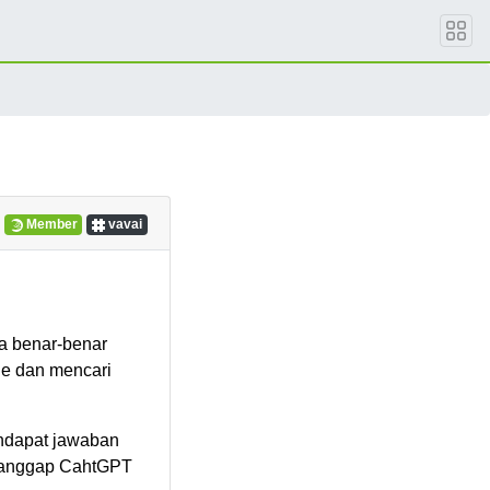
Member
vavai
a benar-benar
le dan mencari
endapat jawaban
ya anggap CahtGPT