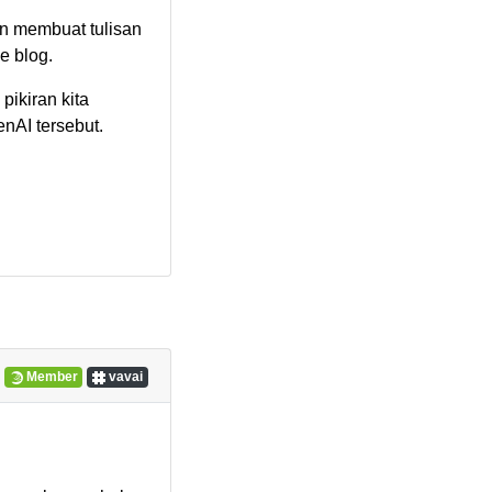
in membuat tulisan
e blog.
pikiran kita
nAI tersebut.
Member
vavai