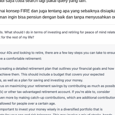
adi saya coba search lagi pakai query yang lain.
ai konsep FIRE dan juga tentang apa yang sebaiknya disiapka
unan ingin bisa pensiun dengan baik dan tanpa menyusahkan or