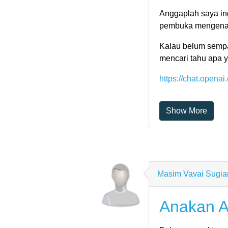
Anggaplah saya ing
pembuka mengenai 
Kalau belum sempat
mencari tahu apa 
https://chat.openai
Show More
Masim Vavai Sugia
Anakan A