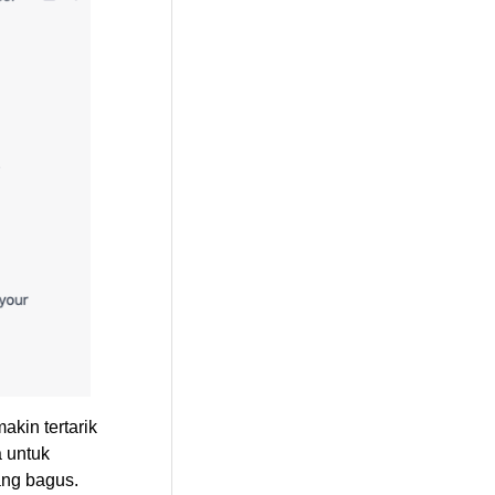
kin tertarik
 untuk
ang bagus.