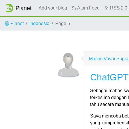
Planet
Add your blog
Atom Feed
RSS 2.0 
Skip to main content
Planet
Indonesia
Page 5
Masim Vavai Sugia
ChatGPT
Sebagai mahasiswa
terkesima dengan 
tahu secara manual
Saya mencoba bebe
yang komprehensif.