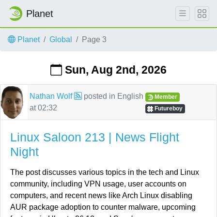
Planet
Skip to main content
Planet
Global
Page 3
Sun, Aug 2nd, 2026
Nathan Wolf
posted in
English
Member
at
02:32
Futureboy
Linux Saloon 213 | News Flight
Night
The post discusses various topics in the tech and Linux
community, including VPN usage, user accounts on
computers, and recent news like Arch Linux disabling
AUR package adoption to counter malware, upcoming