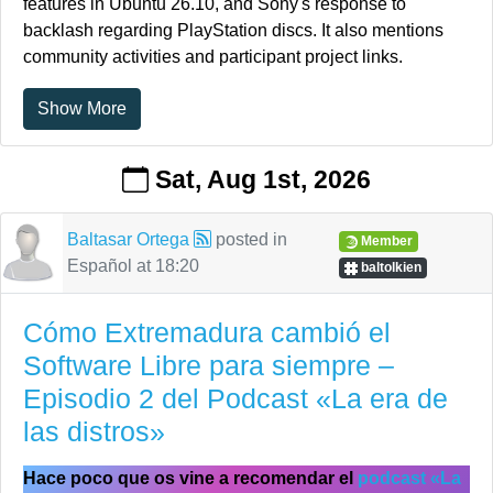
features in Ubuntu 26.10, and Sony's response to
backlash regarding PlayStation discs. It also mentions
community activities and participant project links.
Show More
Sat, Aug 1st, 2026
Baltasar Ortega
posted in
Member
Español
at
18:20
baltolkien
Cómo Extremadura cambió el
Software Libre para siempre –
Episodio 2 del Podcast «La era de
las distros»
Hace poco que os vine a recomendar el
podcast «La