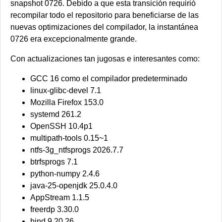
snapshot 0726. Debido a que esta transición requirió
recompilar todo el repositorio para beneficiarse de las
nuevas optimizaciones del compilador, la instantánea
0726 era excepcionalmente grande.
Con actualizaciones tan jugosas e interesantes como:
GCC 16 como el compilador predeterminado
linux-glibc-devel 7.1
Mozilla Firefox 153.0
systemd 261.2
OpenSSH 10.4p1
multipath-tools 0.15~1
ntfs-3g_ntfsprogs 2026.7.7
btrfsprogs 7.1
python-numpy 2.4.6
java-25-openjdk 25.0.4.0
AppStream 1.1.5
freerdp 3.30.0
bind 9.20.26